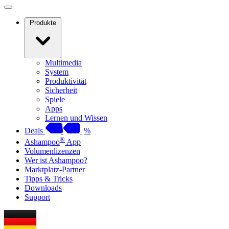
Produkte
Multimedia
System
Produktivität
Sicherheit
Spiele
Apps
Lernen und Wissen
Deals
%
®
Ashampoo
App
Volumenlizenzen
Wer ist Ashampoo?
Marktplatz-Partner
Tipps & Tricks
Downloads
Support