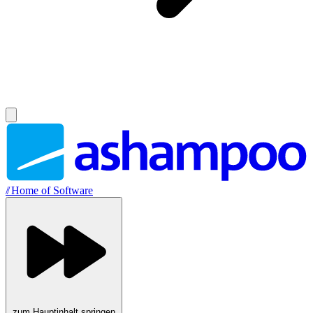
//
Home of Software
zum Hauptinhalt springen