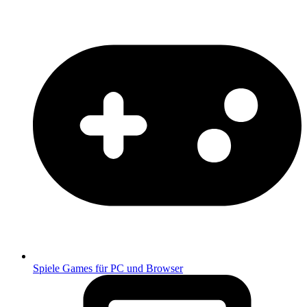
Spiele
Games für PC und Browser