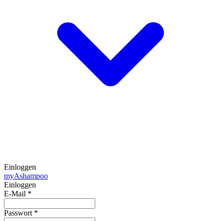
Einloggen
my
Ashampoo
Einloggen
E-Mail
*
Passwort
*