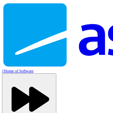
//
Home of Software