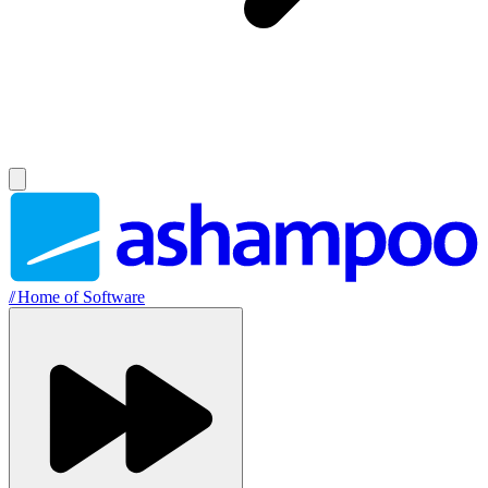
//
Home of Software