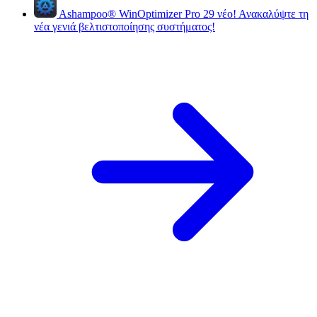
Ashampoo
®
WinOptimizer Pro 29
νέο!
Ανακαλύψτε τη
νέα γενιά βελτιστοποίησης συστήματος!