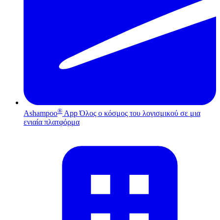
®
Ashampoo
App
Όλος ο κόσμος του λογισμικού σε μια
ενιαία πλατφόρμα