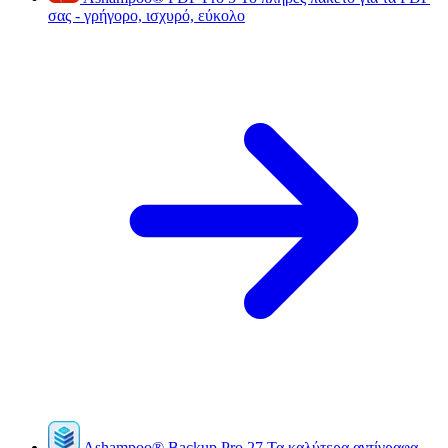
σας - γρήγορο, ισχυρό, εύκολο
Ashampoo
®
Backup Pro 27
Τα καλύτερα αντίγραφα