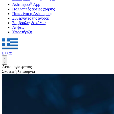
®
Ashampoo
App
Πολλαπλές άδειες χρήσης
Ποια είναι η Ashampoo;
Συνεργάτες της αγοράς
Συμβουλές & κόλπα
Λήψεις
Υποστήριξη
Ελλάς
Λειτουργία φωτός
Σκοτεινή λειτουργία