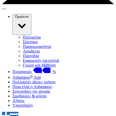
Προϊόντα
Πολυμέσα
Σύστημα
Παραγωγικότητα
Ασφάλεια
Παιχνίδια
Εφαρμογές για κινητά
Γνώση και Μάθηση
Προσφορές
%
®
Ashampoo
App
Πολλαπλές άδειες χρήσης
Ποια είναι η Ashampoo;
Συνεργάτες της αγοράς
Συμβουλές & κόλπα
Λήψεις
Υποστήριξη