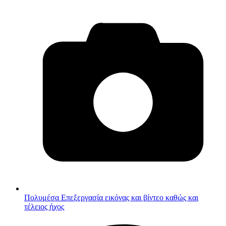
Πολυμέσα
Επεξεργασία εικόνας και βίντεο καθώς και
τέλειος ήχος