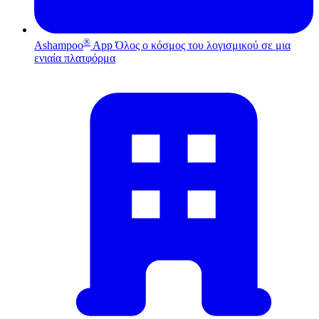
®
Ashampoo
App
Όλος ο κόσμος του λογισμικού σε μια
ενιαία πλατφόρμα