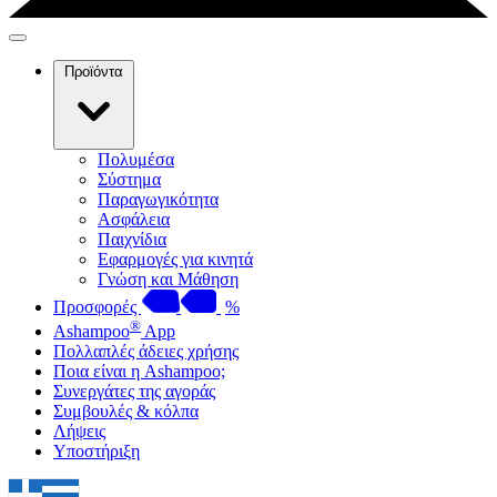
Προϊόντα
Πολυμέσα
Σύστημα
Παραγωγικότητα
Ασφάλεια
Παιχνίδια
Εφαρμογές για κινητά
Γνώση και Μάθηση
Προσφορές
%
®
Ashampoo
App
Πολλαπλές άδειες χρήσης
Ποια είναι η Ashampoo;
Συνεργάτες της αγοράς
Συμβουλές & κόλπα
Λήψεις
Υποστήριξη