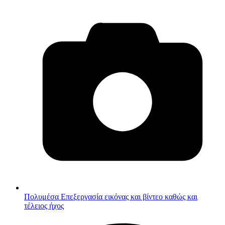
Πολυμέσα
Επεξεργασία εικόνας και βίντεο καθώς και
τέλειος ήχος