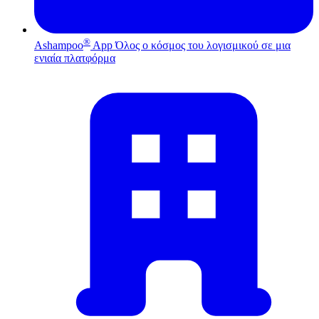
®
Ashampoo
App
Όλος ο κόσμος του λογισμικού σε μια
ενιαία πλατφόρμα