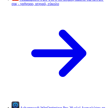
σας - γρήγορο, ισχυρό, εύκολο
Ashampoo
®
WinOptimizer Pro 29
νέο!
Ανακαλύψτε τη