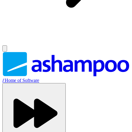
//
Home of Software