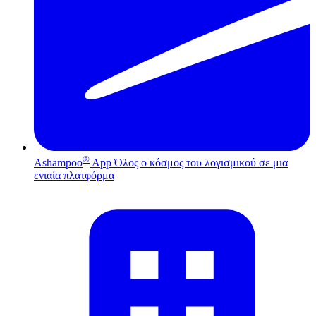
®
Ashampoo
App
Όλος ο κόσμος του λογισμικού σε μια
ενιαία πλατφόρμα