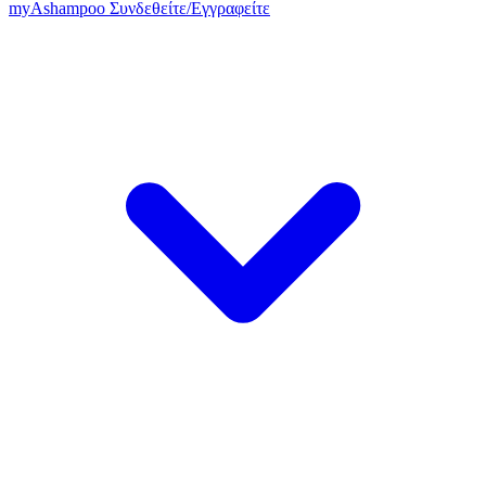
my
Ashampoo
Συνδεθείτε
/
Εγγραφείτε