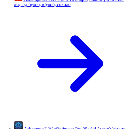
σας - γρήγορο, ισχυρό, εύκολο
Ashampoo
®
WinOptimizer Pro 29
νέο!
Ανακαλύψτε τη