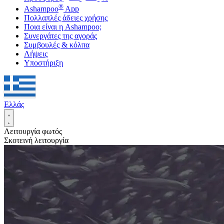
®
Ashampoo
App
Πολλαπλές άδειες χρήσης
Ποια είναι η Ashampoo;
Συνεργάτες της αγοράς
Συμβουλές & κόλπα
Λήψεις
Υποστήριξη
Ελλάς
Λειτουργία φωτός
Σκοτεινή λειτουργία