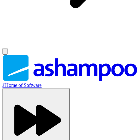
//
Home of Software