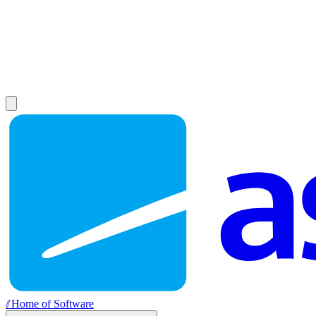
//
Home of Software