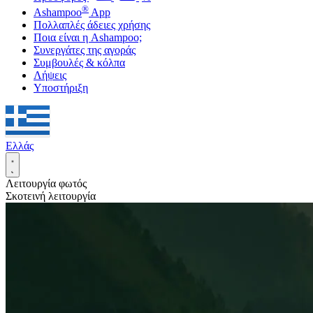
®
Ashampoo
App
Πολλαπλές άδειες χρήσης
Ποια είναι η Ashampoo;
Συνεργάτες της αγοράς
Συμβουλές & κόλπα
Λήψεις
Υποστήριξη
Ελλάς
Λειτουργία φωτός
Σκοτεινή λειτουργία