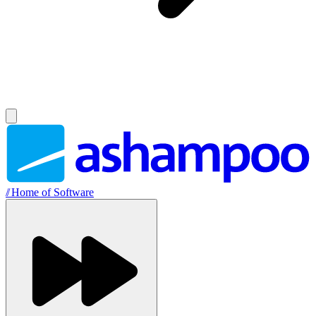
//
Home of Software