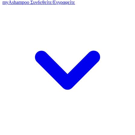
my
Ashampoo
Συνδεθείτε
/
Εγγραφείτε