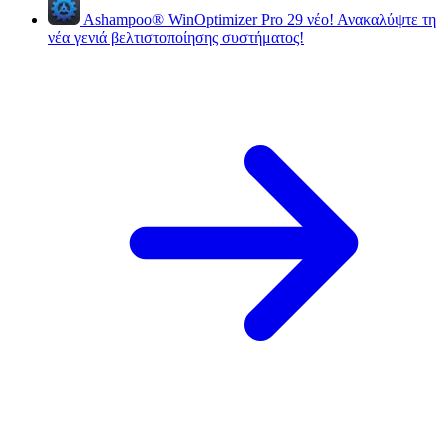
Ashampoo
®
WinOptimizer Pro 29
νέο!
Ανακαλύψτε τη
νέα γενιά βελτιστοποίησης συστήματος!