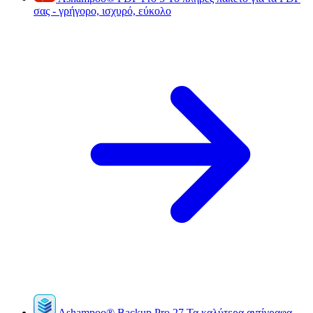
σας - γρήγορο, ισχυρό, εύκολο
Ashampoo
®
Backup Pro 27
Τα καλύτερα αντίγραφα