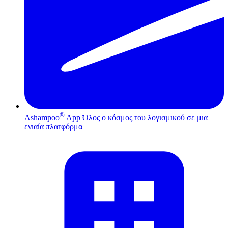
®
Ashampoo
App
Όλος ο κόσμος του λογισμικού σε μια
ενιαία πλατφόρμα