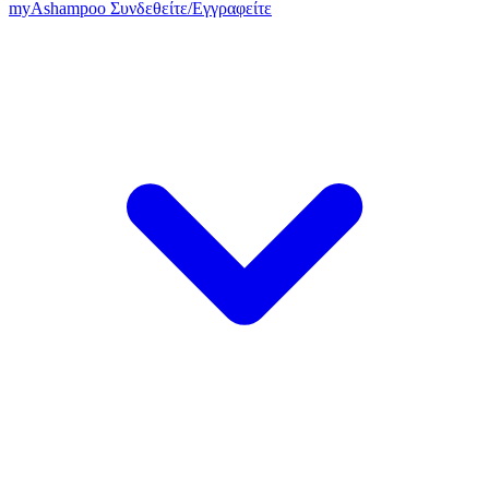
my
Ashampoo
Συνδεθείτε
/
Εγγραφείτε