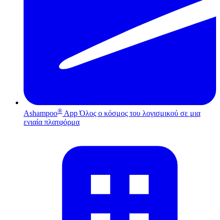
®
Ashampoo
App
Όλος ο κόσμος του λογισμικού σε μια
ενιαία πλατφόρμα