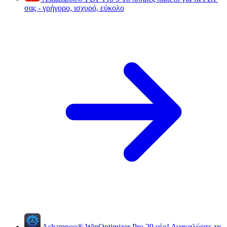
σας - γρήγορο, ισχυρό, εύκολο
Ashampoo
®
WinOptimizer Pro 29
νέο!
Ανακαλύψτε τη