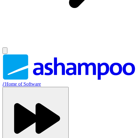
//
Home of Software