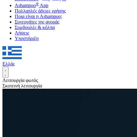
®
Ashampoo
App
Πολλαπλές άδειες χρήσης
Ποια είναι η Ashampoo;
Συνεργάτες της αγοράς
Συμβουλές & κόλπα
Λήψεις
Υποστήριξη
Ελλάς
Λειτουργία φωτός
Σκοτεινή λειτουργία