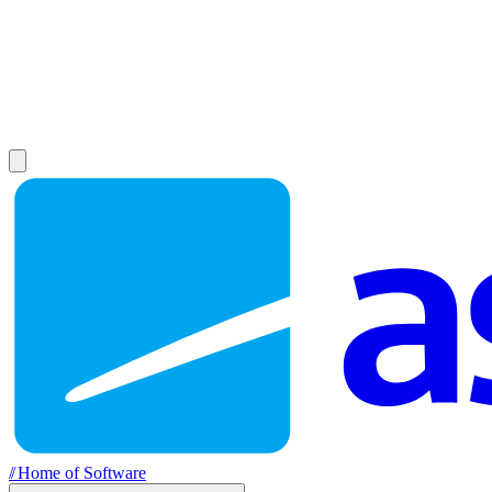
//
Home of Software