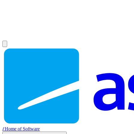
//
Home of Software