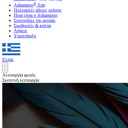
®
Ashampoo
App
Πολλαπλές άδειες χρήσης
Ποια είναι η Ashampoo;
Συνεργάτες της αγοράς
Συμβουλές & κόλπα
Λήψεις
Υποστήριξη
Ελλάς
Λειτουργία φωτός
Σκοτεινή λειτουργία