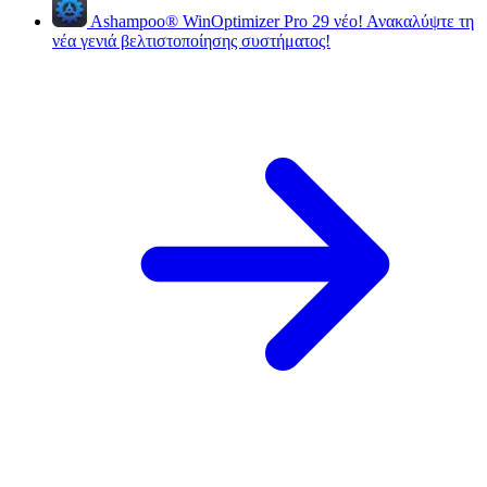
Ashampoo
®
WinOptimizer Pro 29
νέο!
Ανακαλύψτε τη
νέα γενιά βελτιστοποίησης συστήματος!