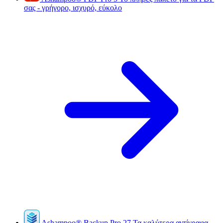
σας - γρήγορο, ισχυρό, εύκολο
Ashampoo
®
Backup Pro 27
Τα καλύτερα αντίγραφα