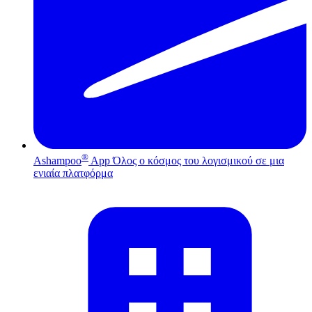
®
Ashampoo
App
Όλος ο κόσμος του λογισμικού σε μια
ενιαία πλατφόρμα