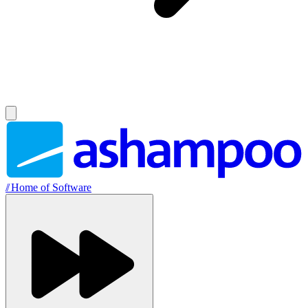
//
Home of Software