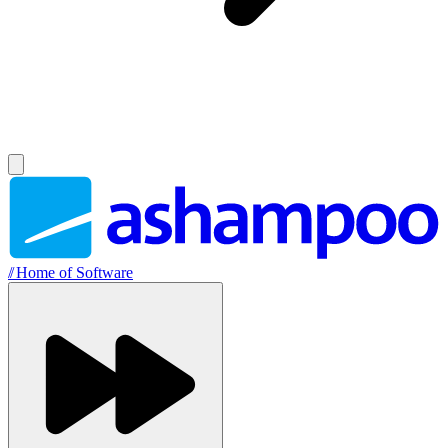
//
Home of Software