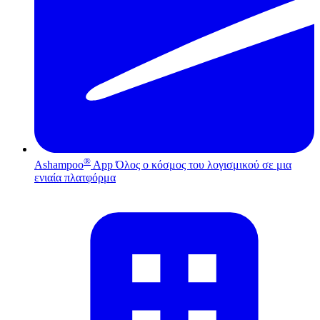
®
Ashampoo
App
Όλος ο κόσμος του λογισμικού σε μια
ενιαία πλατφόρμα