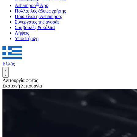
®
Ashampoo
App
Πολλαπλές άδειες χρήσης
Ποια είναι η Ashampoo;
Συνεργάτες της αγοράς
Συμβουλές & κόλπα
Λήψεις
Υποστήριξη
Ελλάς
Λειτουργία φωτός
Σκοτεινή λειτουργία