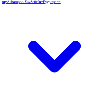
my
Ashampoo
Συνδεθείτε
/
Εγγραφείτε