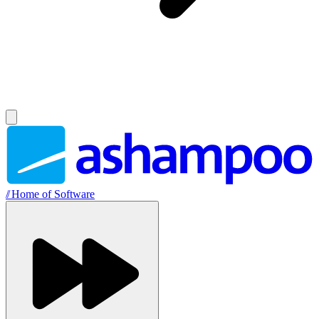
//
Home of Software