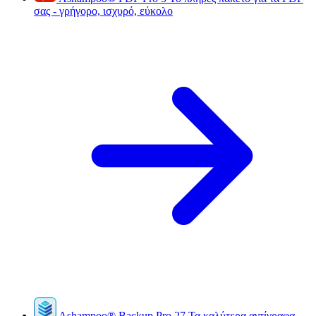
σας - γρήγορο, ισχυρό, εύκολο
Ashampoo
®
Backup Pro 27
Τα καλύτερα αντίγραφα