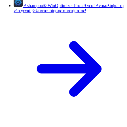
Ashampoo
®
WinOptimizer Pro 29
νέο!
Ανακαλύψτε τη
νέα γενιά βελτιστοποίησης συστήματος!