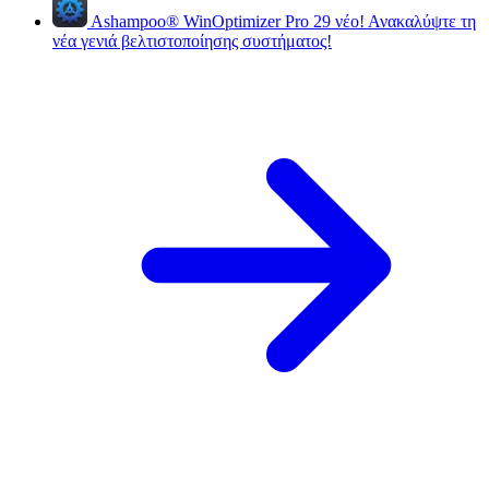
Ashampoo
®
WinOptimizer Pro 29
νέο!
Ανακαλύψτε τη
νέα γενιά βελτιστοποίησης συστήματος!