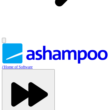
//
Home of Software