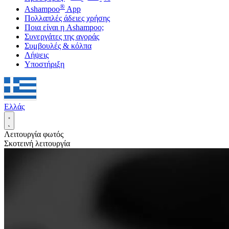
®
Ashampoo
App
Πολλαπλές άδειες χρήσης
Ποια είναι η Ashampoo;
Συνεργάτες της αγοράς
Συμβουλές & κόλπα
Λήψεις
Υποστήριξη
Ελλάς
Λειτουργία φωτός
Σκοτεινή λειτουργία