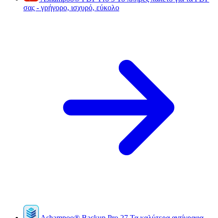
σας - γρήγορο, ισχυρό, εύκολο
Ashampoo
®
Backup Pro 27
Τα καλύτερα αντίγραφα