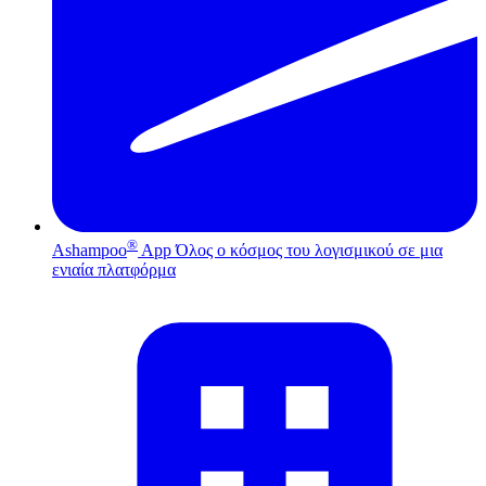
®
Ashampoo
App
Όλος ο κόσμος του λογισμικού σε μια
ενιαία πλατφόρμα