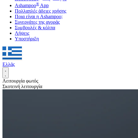
®
Ashampoo
App
Πολλαπλές άδειες χρήσης
Ποια είναι η Ashampoo;
Συνεργάτες της αγοράς
Συμβουλές & κόλπα
Λήψεις
Υποστήριξη
Ελλάς
Λειτουργία φωτός
Σκοτεινή λειτουργία