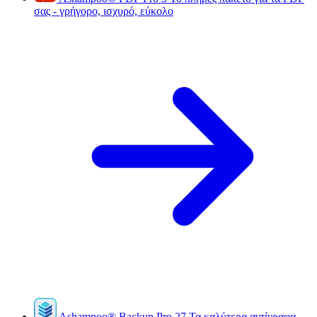
σας - γρήγορο, ισχυρό, εύκολο
Ashampoo
®
Backup Pro 27
Τα καλύτερα αντίγραφα