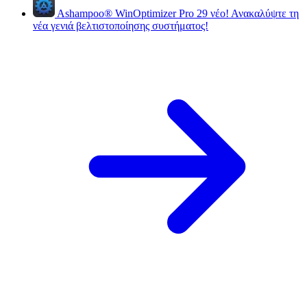
Ashampoo
®
WinOptimizer Pro 29
νέο!
Ανακαλύψτε τη
νέα γενιά βελτιστοποίησης συστήματος!