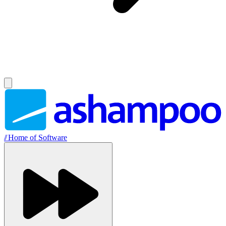
//
Home of Software