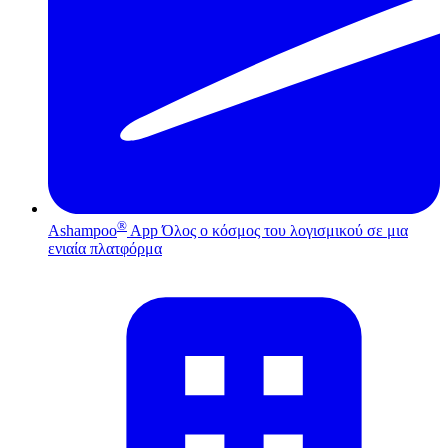
®
Ashampoo
App
Όλος ο κόσμος του λογισμικού σε μια
ενιαία πλατφόρμα