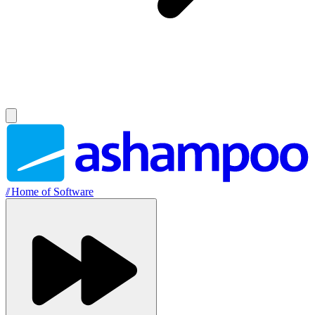
//
Home of Software