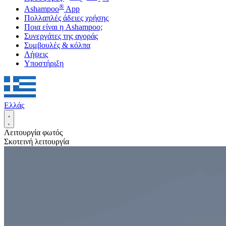
®
Ashampoo
App
Πολλαπλές άδειες χρήσης
Ποια είναι η Ashampoo;
Συνεργάτες της αγοράς
Συμβουλές & κόλπα
Λήψεις
Υποστήριξη
Ελλάς
Λειτουργία φωτός
Σκοτεινή λειτουργία