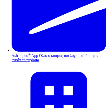
®
Ashampoo
App
Όλος ο κόσμος του λογισμικού σε μια
ενιαία πλατφόρμα