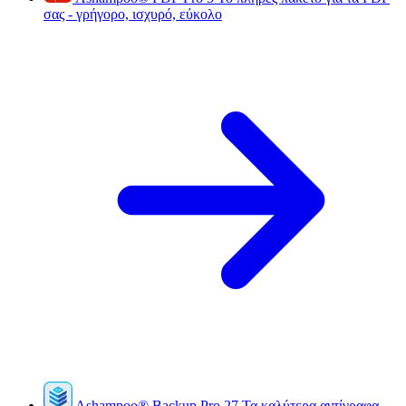
σας - γρήγορο, ισχυρό, εύκολο
Ashampoo
®
Backup Pro 27
Τα καλύτερα αντίγραφα