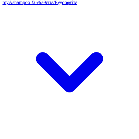
my
Ashampoo
Συνδεθείτε
/
Εγγραφείτε