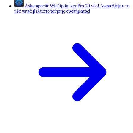
Ashampoo
®
WinOptimizer Pro 29
νέο!
Ανακαλύψτε τη
νέα γενιά βελτιστοποίησης συστήματος!