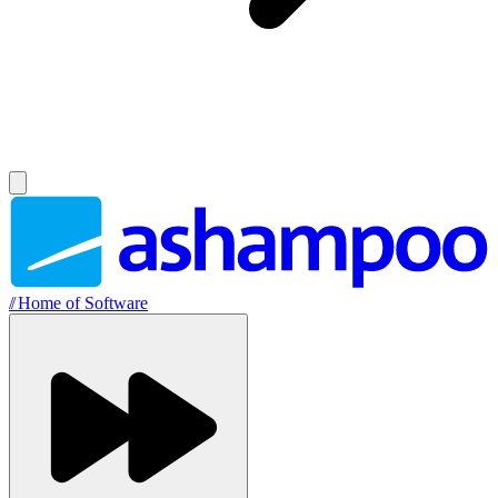
//
Home of Software