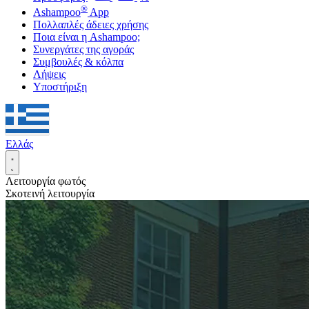
®
Ashampoo
App
Πολλαπλές άδειες χρήσης
Ποια είναι η Ashampoo;
Συνεργάτες της αγοράς
Συμβουλές & κόλπα
Λήψεις
Υποστήριξη
Ελλάς
Λειτουργία φωτός
Σκοτεινή λειτουργία