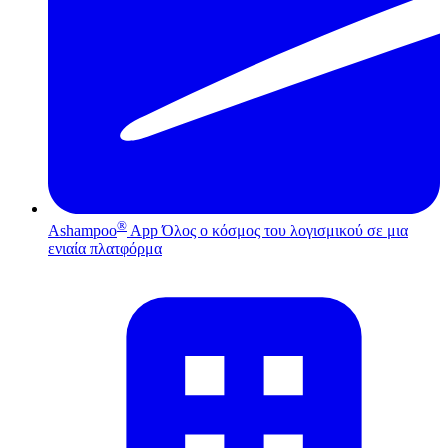
®
Ashampoo
App
Όλος ο κόσμος του λογισμικού σε μια
ενιαία πλατφόρμα