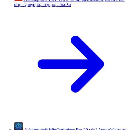
σας - γρήγορο, ισχυρό, εύκολο
Ashampoo
®
WinOptimizer Pro 29
νέο!
Ανακαλύψτε τη