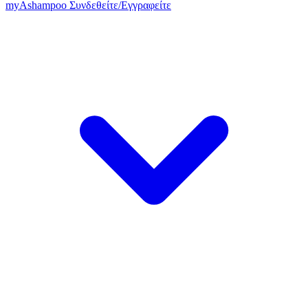
my
Ashampoo
Συνδεθείτε
/
Εγγραφείτε