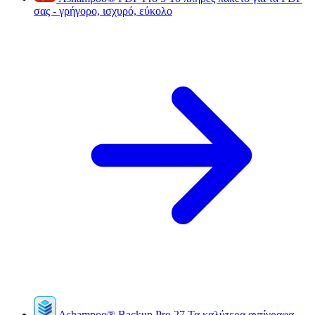
σας - γρήγορο, ισχυρό, εύκολο
Ashampoo
®
Backup Pro 27
Τα καλύτερα αντίγραφα