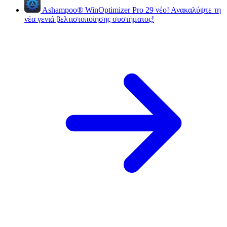
Ashampoo
®
WinOptimizer Pro 29
νέο!
Ανακαλύψτε τη
νέα γενιά βελτιστοποίησης συστήματος!