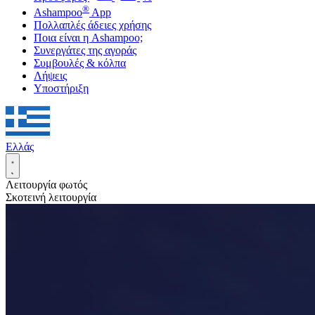
®
Ashampoo
App
Πολλαπλές άδειες χρήσης
Ποια είναι η Ashampoo;
Συνεργάτες της αγοράς
Συμβουλές & κόλπα
Λήψεις
Υποστήριξη
Ελλάς
Λειτουργία φωτός
Σκοτεινή λειτουργία