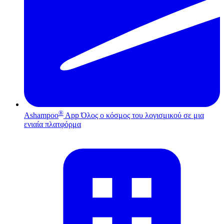
®
Ashampoo
App
Όλος ο κόσμος του λογισμικού σε μια
ενιαία πλατφόρμα