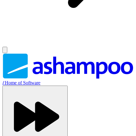
//
Home of Software