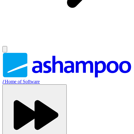
//
Home of Software