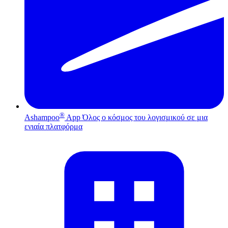
®
Ashampoo
App
Όλος ο κόσμος του λογισμικού σε μια
ενιαία πλατφόρμα