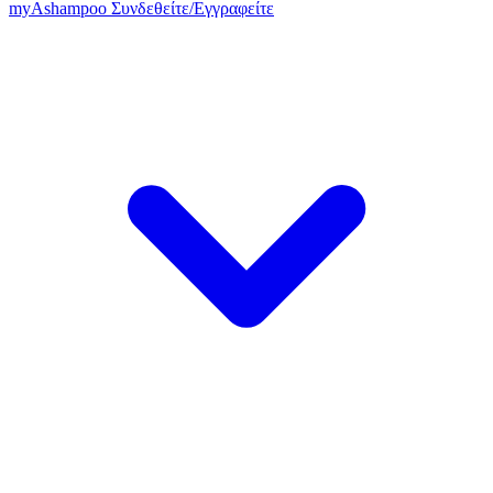
my
Ashampoo
Συνδεθείτε
/
Εγγραφείτε