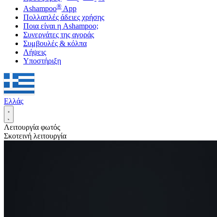
®
Ashampoo
App
Πολλαπλές άδειες χρήσης
Ποια είναι η Ashampoo;
Συνεργάτες της αγοράς
Συμβουλές & κόλπα
Λήψεις
Υποστήριξη
Ελλάς
Λειτουργία φωτός
Σκοτεινή λειτουργία