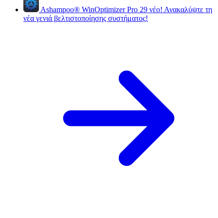
Ashampoo
®
WinOptimizer Pro 29
νέο!
Ανακαλύψτε τη
νέα γενιά βελτιστοποίησης συστήματος!