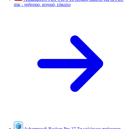
σας - γρήγορο, ισχυρό, εύκολο
Ashampoo
®
Backup Pro 27
Τα καλύτερα αντίγραφα