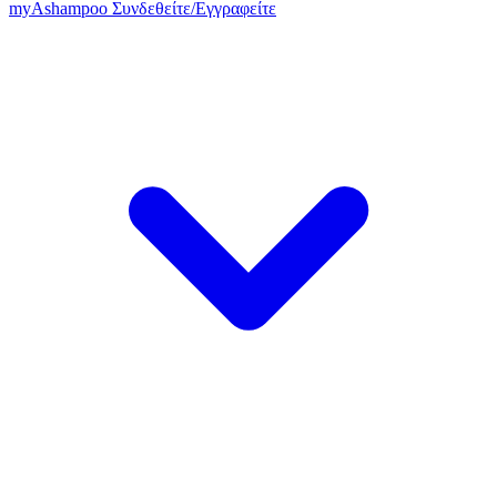
my
Ashampoo
Συνδεθείτε
/
Εγγραφείτε