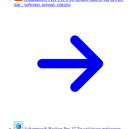
σας - γρήγορο, ισχυρό, εύκολο
Ashampoo
®
Backup Pro 27
Τα καλύτερα αντίγραφα