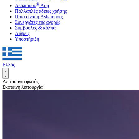
®
Ashampoo
App
Πολλαπλές άδειες χρήσης
Ποια είναι η Ashampoo;
Συνεργάτες της αγοράς
Συμβουλές & κόλπα
Λήψεις
Υποστήριξη
Ελλάς
Λειτουργία φωτός
Σκοτεινή λειτουργία