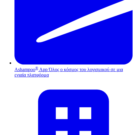
®
Ashampoo
App
Όλος ο κόσμος του λογισμικού σε μια
ενιαία πλατφόρμα