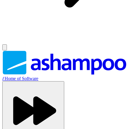
//
Home of Software