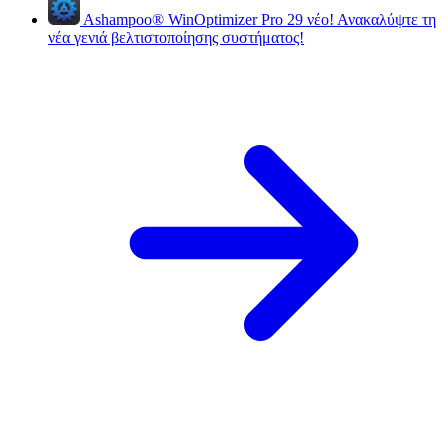
Ashampoo
®
WinOptimizer Pro 29
νέο!
Ανακαλύψτε τη
νέα γενιά βελτιστοποίησης συστήματος!