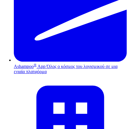
®
Ashampoo
App
Όλος ο κόσμος του λογισμικού σε μια
ενιαία πλατφόρμα