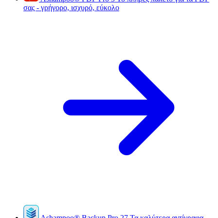
σας - γρήγορο, ισχυρό, εύκολο
Ashampoo
®
Backup Pro 27
Τα καλύτερα αντίγραφα