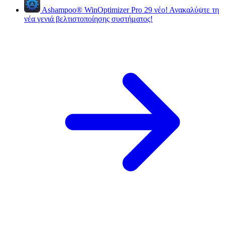
Ashampoo
®
WinOptimizer Pro 29
νέο!
Ανακαλύψτε τη
νέα γενιά βελτιστοποίησης συστήματος!