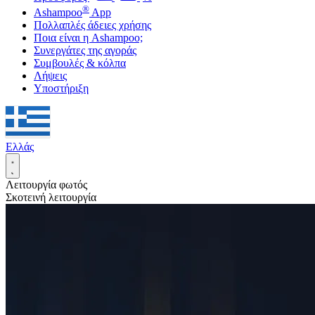
®
Ashampoo
App
Πολλαπλές άδειες χρήσης
Ποια είναι η Ashampoo;
Συνεργάτες της αγοράς
Συμβουλές & κόλπα
Λήψεις
Υποστήριξη
Ελλάς
Λειτουργία φωτός
Σκοτεινή λειτουργία