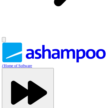
//
Home of Software