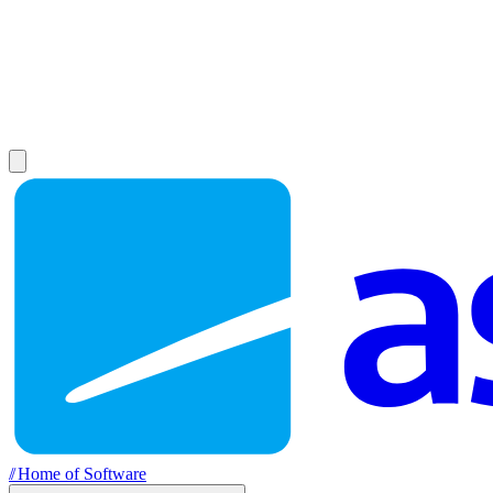
//
Home of Software