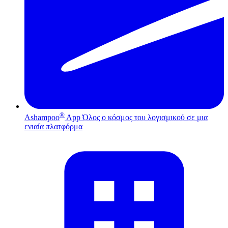
®
Ashampoo
App
Όλος ο κόσμος του λογισμικού σε μια
ενιαία πλατφόρμα