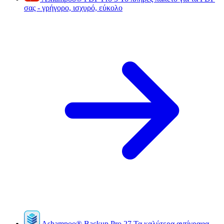
σας - γρήγορο, ισχυρό, εύκολο
Ashampoo
®
Backup Pro 27
Τα καλύτερα αντίγραφα