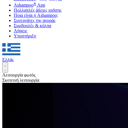
®
Ashampoo
App
Πολλαπλές άδειες χρήσης
Ποια είναι η Ashampoo;
Συνεργάτες της αγοράς
Συμβουλές & κόλπα
Λήψεις
Υποστήριξη
Ελλάς
Λειτουργία φωτός
Σκοτεινή λειτουργία