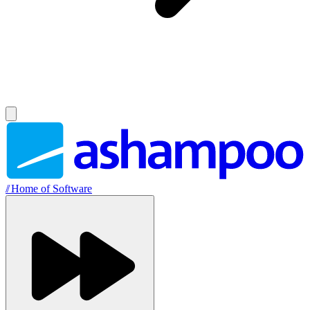
//
Home of Software