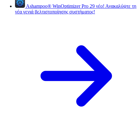
Ashampoo
®
WinOptimizer Pro 29
νέο!
Ανακαλύψτε τη
νέα γενιά βελτιστοποίησης συστήματος!