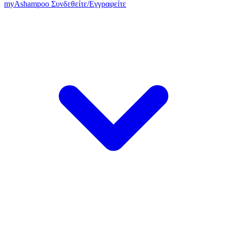
my
Ashampoo
Συνδεθείτε
/
Εγγραφείτε