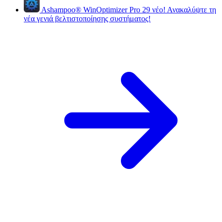
Ashampoo
®
WinOptimizer Pro 29
νέο!
Ανακαλύψτε τη
νέα γενιά βελτιστοποίησης συστήματος!