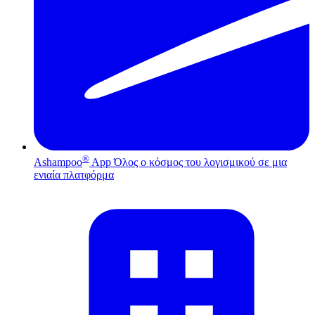
®
Ashampoo
App
Όλος ο κόσμος του λογισμικού σε μια
ενιαία πλατφόρμα