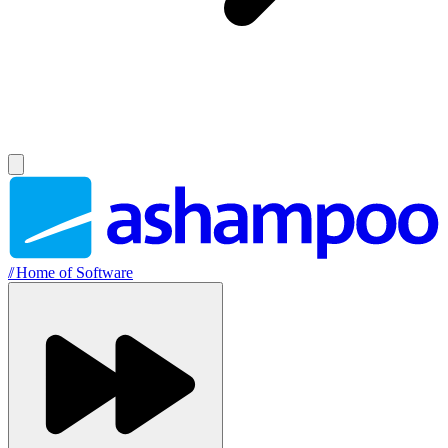
//
Home of Software