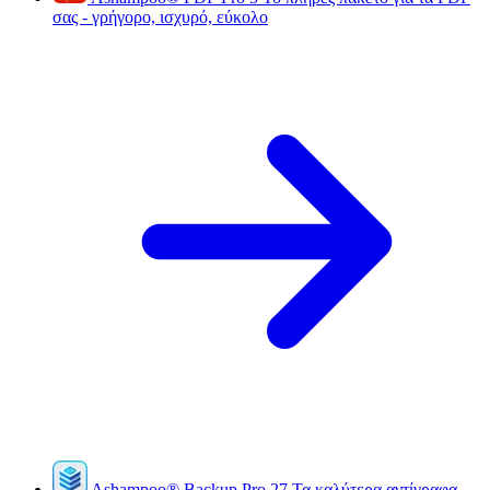
σας - γρήγορο, ισχυρό, εύκολο
Ashampoo
®
Backup Pro 27
Τα καλύτερα αντίγραφα