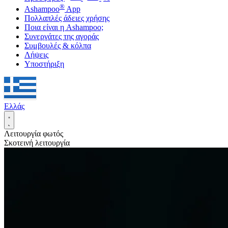
®
Ashampoo
App
Πολλαπλές άδειες χρήσης
Ποια είναι η Ashampoo;
Συνεργάτες της αγοράς
Συμβουλές & κόλπα
Λήψεις
Υποστήριξη
Ελλάς
Λειτουργία φωτός
Σκοτεινή λειτουργία