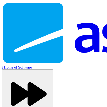
//
Home of Software