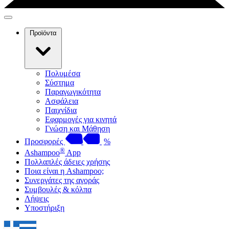
Προϊόντα
Πολυμέσα
Σύστημα
Παραγωγικότητα
Ασφάλεια
Παιχνίδια
Εφαρμογές για κινητά
Γνώση και Μάθηση
Προσφορές
%
®
Ashampoo
App
Πολλαπλές άδειες χρήσης
Ποια είναι η Ashampoo;
Συνεργάτες της αγοράς
Συμβουλές & κόλπα
Λήψεις
Υποστήριξη