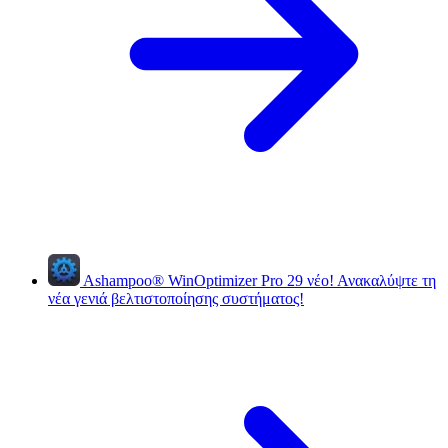
Ashampoo
®
WinOptimizer Pro 29
νέο!
Ανακαλύψτε τη
νέα γενιά βελτιστοποίησης συστήματος!