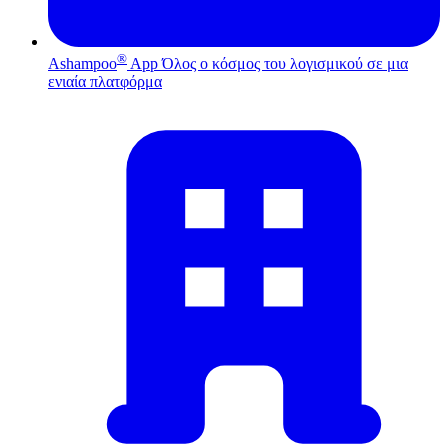
®
Ashampoo
App
Όλος ο κόσμος του λογισμικού σε μια
ενιαία πλατφόρμα