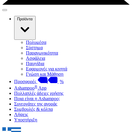
Προϊόντα
Πολυμέσα
Σύστημα
Παραγωγικότητα
Ασφάλεια
Παιχνίδια
Εφαρμογές για κινητά
Γνώση και Μάθηση
Προσφορές
%
®
Ashampoo
App
Πολλαπλές άδειες χρήσης
Ποια είναι η Ashampoo;
Συνεργάτες της αγοράς
Συμβουλές & κόλπα
Λήψεις
Υποστήριξη