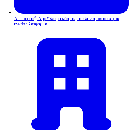
®
Ashampoo
App
Όλος ο κόσμος του λογισμικού σε μια
ενιαία πλατφόρμα