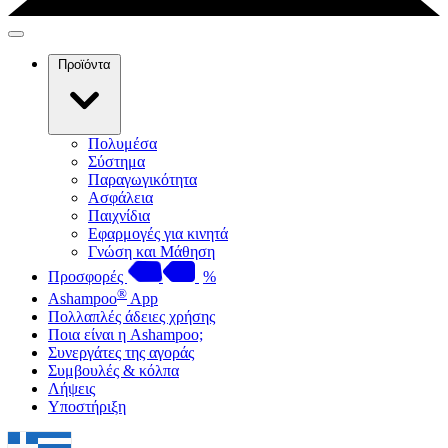
Προϊόντα
Πολυμέσα
Σύστημα
Παραγωγικότητα
Ασφάλεια
Παιχνίδια
Εφαρμογές για κινητά
Γνώση και Μάθηση
Προσφορές
%
®
Ashampoo
App
Πολλαπλές άδειες χρήσης
Ποια είναι η Ashampoo;
Συνεργάτες της αγοράς
Συμβουλές & κόλπα
Λήψεις
Υποστήριξη