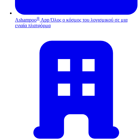
®
Ashampoo
App
Όλος ο κόσμος του λογισμικού σε μια
ενιαία πλατφόρμα