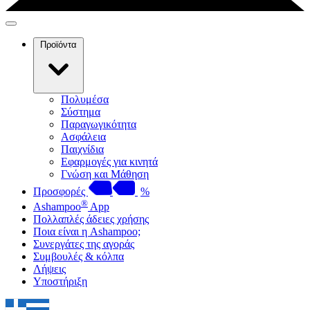
Προϊόντα
Πολυμέσα
Σύστημα
Παραγωγικότητα
Ασφάλεια
Παιχνίδια
Εφαρμογές για κινητά
Γνώση και Μάθηση
Προσφορές
%
®
Ashampoo
App
Πολλαπλές άδειες χρήσης
Ποια είναι η Ashampoo;
Συνεργάτες της αγοράς
Συμβουλές & κόλπα
Λήψεις
Υποστήριξη