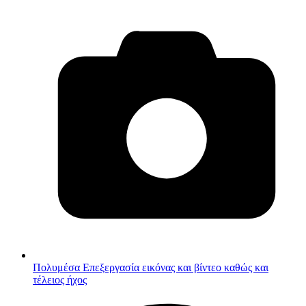
Πολυμέσα
Επεξεργασία εικόνας και βίντεο καθώς και
τέλειος ήχος