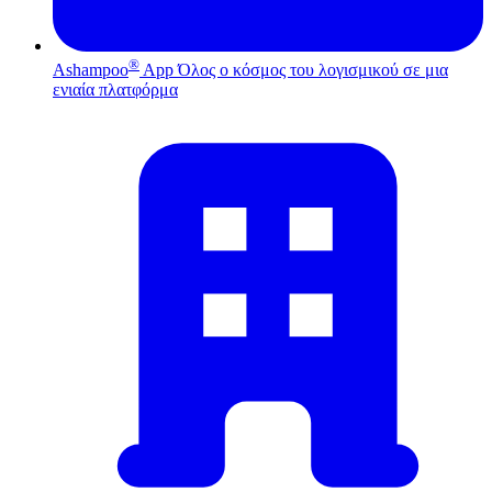
®
Ashampoo
App
Όλος ο κόσμος του λογισμικού σε μια
ενιαία πλατφόρμα