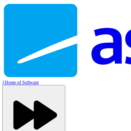
//
Home of Software