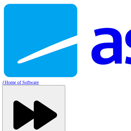
//
Home of Software