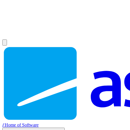
//
Home of Software