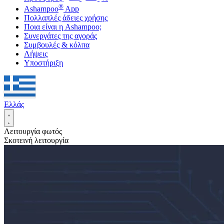
®
Ashampoo
App
Πολλαπλές άδειες χρήσης
Ποια είναι η Ashampoo;
Συνεργάτες της αγοράς
Συμβουλές & κόλπα
Λήψεις
Υποστήριξη
Ελλάς
Λειτουργία φωτός
Σκοτεινή λειτουργία