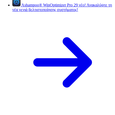
Ashampoo
®
WinOptimizer Pro 29
νέο!
Ανακαλύψτε τη
νέα γενιά βελτιστοποίησης συστήματος!