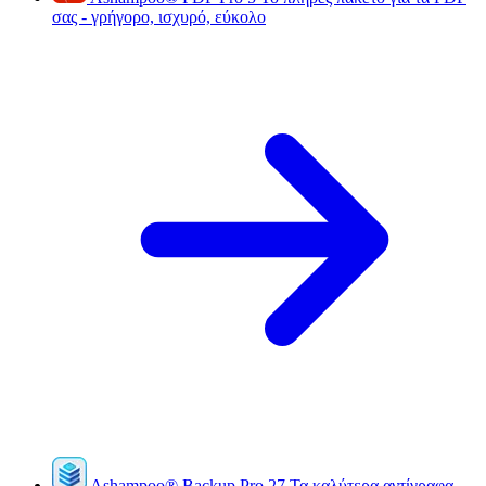
σας - γρήγορο, ισχυρό, εύκολο
Ashampoo
®
Backup Pro 27
Τα καλύτερα αντίγραφα