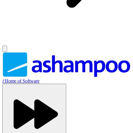
//
Home of Software