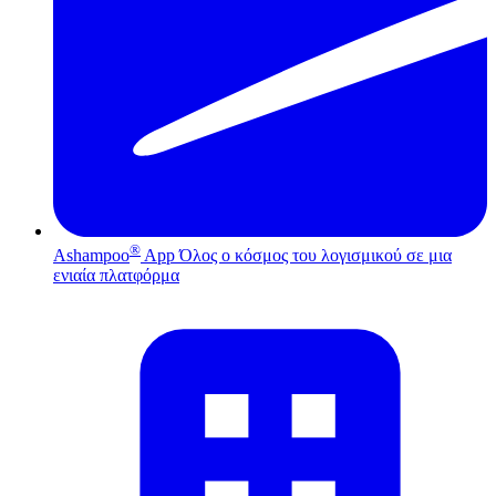
®
Ashampoo
App
Όλος ο κόσμος του λογισμικού σε μια
ενιαία πλατφόρμα