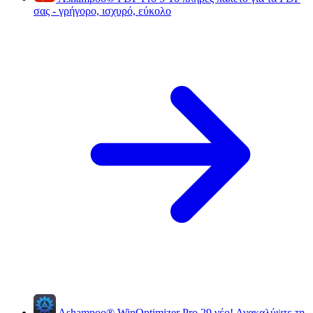
σας - γρήγορο, ισχυρό, εύκολο
Ashampoo
®
WinOptimizer Pro 29
νέο!
Ανακαλύψτε τη