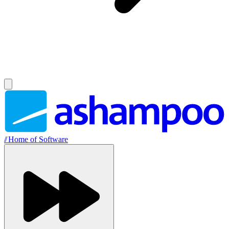
//
Home of Software