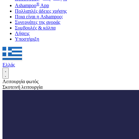
®
Ashampoo
App
Πολλαπλές άδειες χρήσης
Ποια είναι η Ashampoo;
Συνεργάτες της αγοράς
Συμβουλές & κόλπα
Λήψεις
Υποστήριξη
Ελλάς
Λειτουργία φωτός
Σκοτεινή λειτουργία