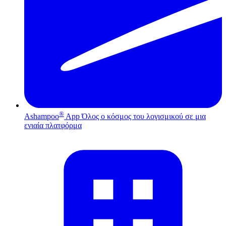
®
Ashampoo
App
Όλος ο κόσμος του λογισμικού σε μια
ενιαία πλατφόρμα