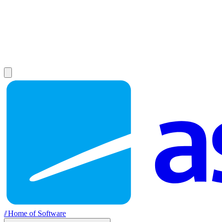
//
Home of Software