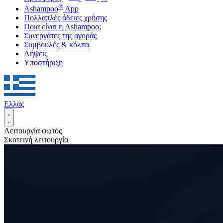
®
Ashampoo
App
Πολλαπλές άδειες χρήσης
Ποια είναι η Ashampoo;
Συνεργάτες της αγοράς
Συμβουλές & κόλπα
Λήψεις
Υποστήριξη
Ελλάς
Λειτουργία φωτός
Σκοτεινή λειτουργία