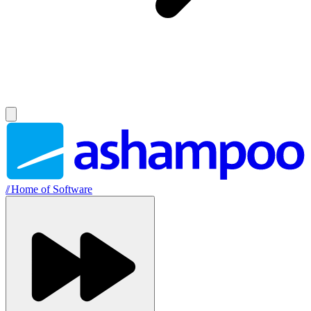
//
Home of Software