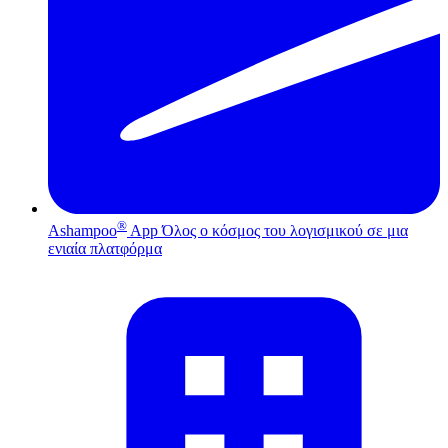
®
Ashampoo
App
Όλος ο κόσμος του λογισμικού σε μια
ενιαία πλατφόρμα