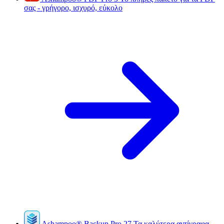
σας - γρήγορο, ισχυρό, εύκολο
Ashampoo
®
Backup Pro 27
Τα καλύτερα αντίγραφα