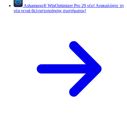
Ashampoo
®
WinOptimizer Pro 29
νέο!
Ανακαλύψτε τη
νέα γενιά βελτιστοποίησης συστήματος!