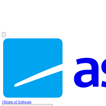
//
Home of Software