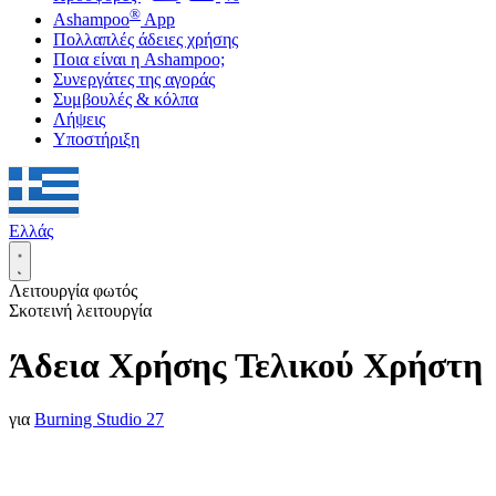
®
Ashampoo
App
Πολλαπλές άδειες χρήσης
Ποια είναι η Ashampoo;
Συνεργάτες της αγοράς
Συμβουλές & κόλπα
Λήψεις
Υποστήριξη
Ελλάς
Λειτουργία φωτός
Σκοτεινή λειτουργία
Άδεια Χρήσης Τελικού Χρήστη
για
Burning Studio 27