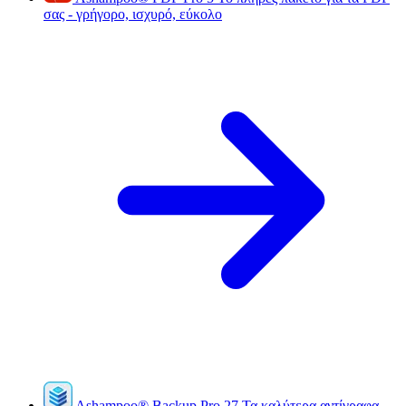
σας - γρήγορο, ισχυρό, εύκολο
Ashampoo
®
Backup Pro 27
Τα καλύτερα αντίγραφα