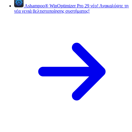
Ashampoo
®
WinOptimizer Pro 29
νέο!
Ανακαλύψτε τη
νέα γενιά βελτιστοποίησης συστήματος!