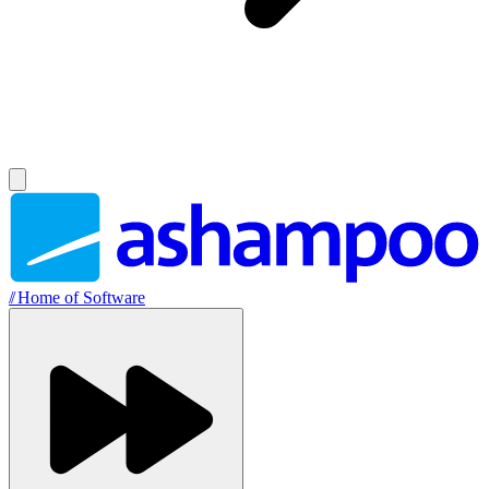
//
Home of Software