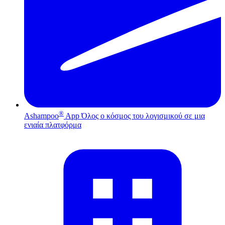
®
Ashampoo
App
Όλος ο κόσμος του λογισμικού σε μια
ενιαία πλατφόρμα