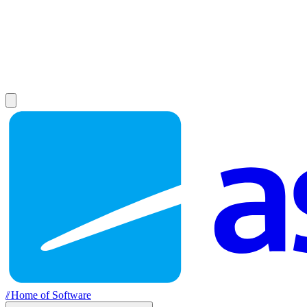
//
Home of Software