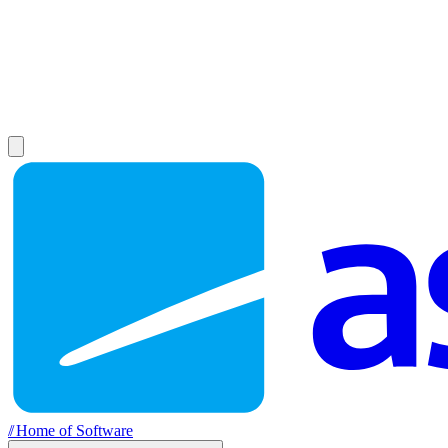
//
Home of Software