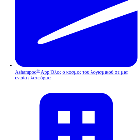
®
Ashampoo
App
Όλος ο κόσμος του λογισμικού σε μια
ενιαία πλατφόρμα