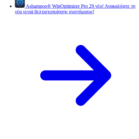
Ashampoo
®
WinOptimizer Pro 29
νέο!
Ανακαλύψτε τη
νέα γενιά βελτιστοποίησης συστήματος!