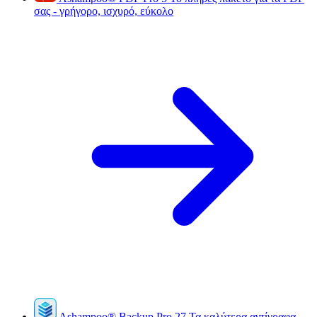
σας - γρήγορο, ισχυρό, εύκολο
Ashampoo
®
Backup Pro 27
Τα καλύτερα αντίγραφα