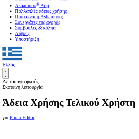
®
Ashampoo
App
Πολλαπλές άδειες χρήσης
Ποια είναι η Ashampoo;
Συνεργάτες της αγοράς
Συμβουλές & κόλπα
Λήψεις
Υποστήριξη
Ελλάς
Λειτουργία φωτός
Σκοτεινή λειτουργία
Άδεια Χρήσης Τελικού Χρήστη
για
Photo Editor