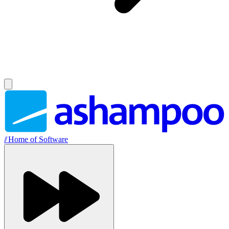
//
Home of Software