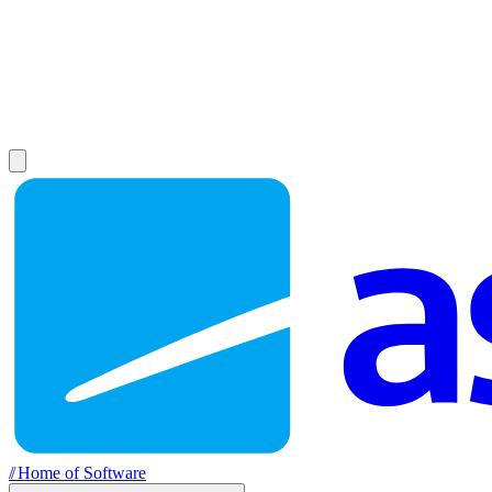
//
Home of Software