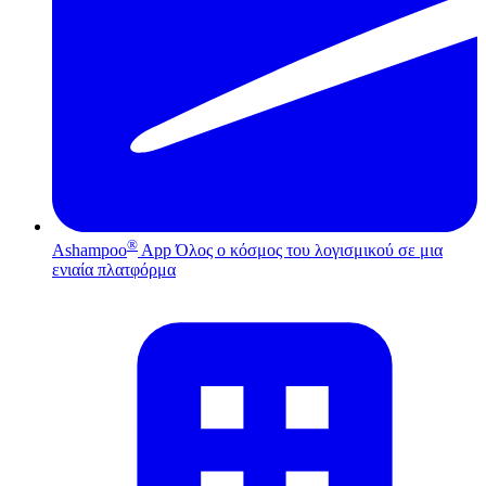
®
Ashampoo
App
Όλος ο κόσμος του λογισμικού σε μια
ενιαία πλατφόρμα