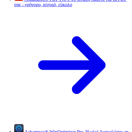
σας - γρήγορο, ισχυρό, εύκολο
Ashampoo
®
WinOptimizer Pro 29
νέο!
Ανακαλύψτε τη