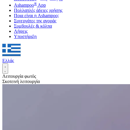
®
Ashampoo
App
Πολλαπλές άδειες χρήσης
Ποια είναι η Ashampoo;
Συνεργάτες της αγοράς
Συμβουλές & κόλπα
Λήψεις
Υποστήριξη
Ελλάς
Λειτουργία φωτός
Σκοτεινή λειτουργία