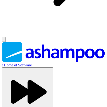
//
Home of Software