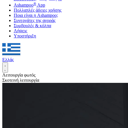
®
Ashampoo
App
Πολλαπλές άδειες χρήσης
Ποια είναι η Ashampoo;
Συνεργάτες της αγοράς
Συμβουλές & κόλπα
Λήψεις
Υποστήριξη
Ελλάς
Λειτουργία φωτός
Σκοτεινή λειτουργία