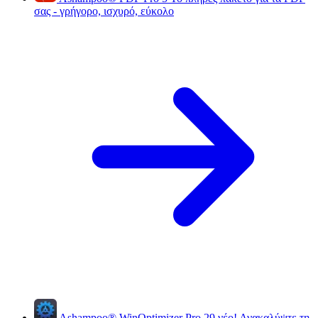
σας - γρήγορο, ισχυρό, εύκολο
Ashampoo
®
WinOptimizer Pro 29
νέο!
Ανακαλύψτε τη