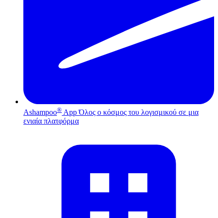
®
Ashampoo
App
Όλος ο κόσμος του λογισμικού σε μια
ενιαία πλατφόρμα