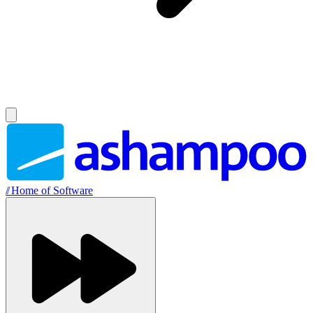
//
Home of Software