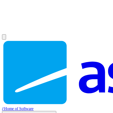
//
Home of Software