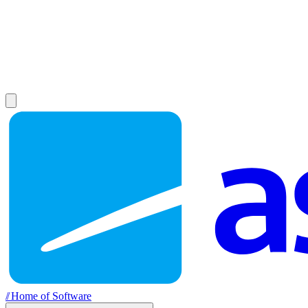
//
Home of Software