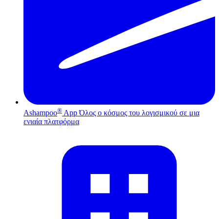
®
Ashampoo
App
Όλος ο κόσμος του λογισμικού σε μια
ενιαία πλατφόρμα