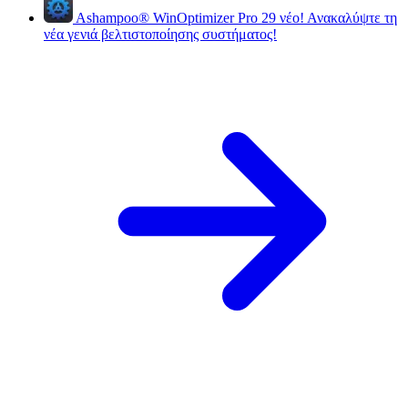
Ashampoo
®
WinOptimizer Pro 29
νέο!
Ανακαλύψτε τη
νέα γενιά βελτιστοποίησης συστήματος!