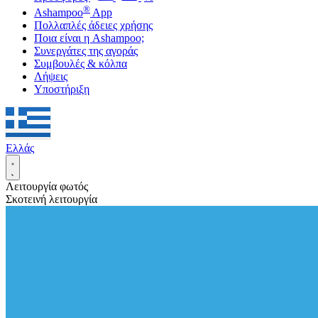
®
Ashampoo
App
Πολλαπλές άδειες χρήσης
Ποια είναι η Ashampoo;
Συνεργάτες της αγοράς
Συμβουλές & κόλπα
Λήψεις
Υποστήριξη
Ελλάς
Λειτουργία φωτός
Σκοτεινή λειτουργία