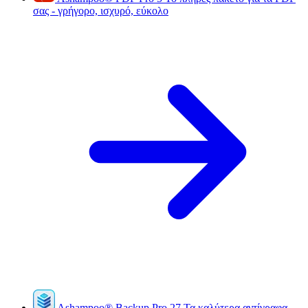
σας - γρήγορο, ισχυρό, εύκολο
Ashampoo
®
Backup Pro 27
Τα καλύτερα αντίγραφα