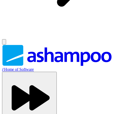
//
Home of Software