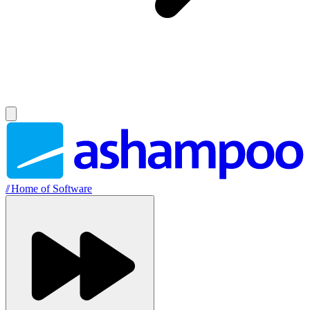
//
Home of Software