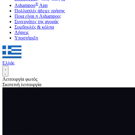
®
Ashampoo
App
Πολλαπλές άδειες χρήσης
Ποια είναι η Ashampoo;
Συνεργάτες της αγοράς
Συμβουλές & κόλπα
Λήψεις
Υποστήριξη
Ελλάς
Λειτουργία φωτός
Σκοτεινή λειτουργία