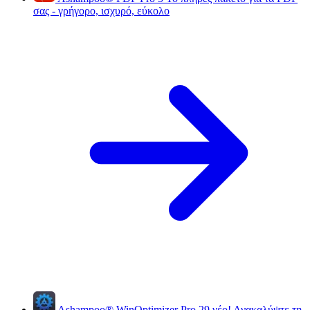
σας - γρήγορο, ισχυρό, εύκολο
Ashampoo
®
WinOptimizer Pro 29
νέο!
Ανακαλύψτε τη