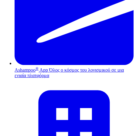
®
Ashampoo
App
Όλος ο κόσμος του λογισμικού σε μια
ενιαία πλατφόρμα